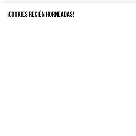
¡COOKIES RECIÉN HORNEADAS!
Colección Cápsula
Arde
Madrid