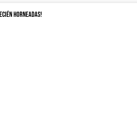
RECIÉN HORNEADAS!
adame
Cesión de vestuario
Medellí