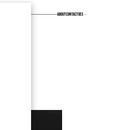
ABOUT
CONTACTO
 X
n