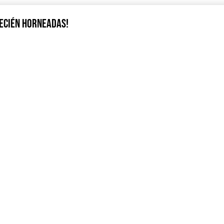
RECIÉN HORNEADAS!
Y MY NA
NFT´s - Metaverso