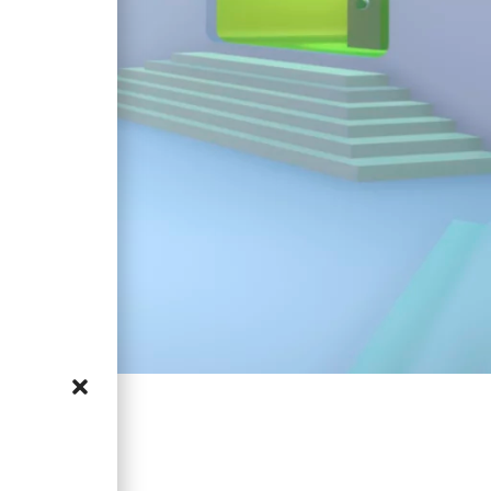
nos
a